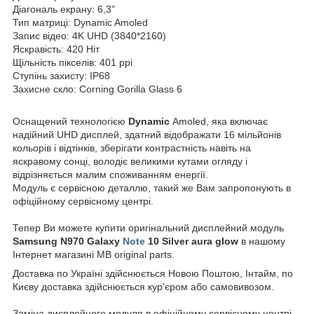
Діагональ екрану: 6,3"
Тип матриці: Dynamic Amoled
Запис відео: 4K UHD (3840*2160)
Яскравість: 420 Ніт
Щільність пікселів: 401 ppi
Ступінь захисту: IP68
Захисне скло: Corning Gorilla Glass 6
Оснащений технологією
Dynamic
Amoled, яка включає
надійний UHD дисплей, здатний відображати 16 мільйонів
кольорів і відтінків, зберігати контрастність навіть на
яскравому сонці, володіє великими кутами огляду і
відрізняється малим споживанням енергії.
Модуль є сервісною деталлю, такий же Вам запропонують в
офіційному сервісному центрі.
Тепер Ви можете купити оригінальний дисплейний модуль
Samsung
N970 Galaxy
Note
10 Silver aura glow
в нашому
Інтернет магазині MB original parts.
Доставка по Україні здійснюється Новою Поштою, Інтайм, по
Києву доставка здійснюється кур'єром або самовивозом.
Заміна дисплейного модуля в офіційному сервісному центрі