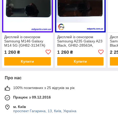
Дисплей із сенсором
Дисплей із сенсором
Дисп
Samsung M146 Galaxy
Samsung A235 Galaxy A23
Sams
M14 5G (GH82-31347A)
Black, GH82-28563A,
Blac
сервісний оригінал у
сервісний оригінал у зборі
ориг
1 260
1 260
2 2
₴
₴
складі з рамкою!
з рамкою!
рам
Купити
Купити
Про нас
100% позитивних з 25 відгуків за рік
Працює з 09.12.2016
м. Київ
проспект Гагарина, 13, Київ, Україна