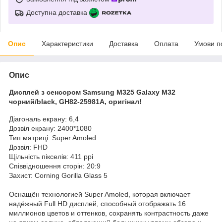
Доступна доставка
Опис
Характеристики
Доставка
Оплата
Умови п
Опис
Дисплей з сенсором Samsung M325 Galaxy M32
чорний/black, GH82-25981A, оригінал!
Діагональ екрану: 6,4
Дозвіл екрану: 2400*1080
Тип матриці: Super Amoled
Дозвіл: FHD
Щільність пікселів: 411 ppi
Співвідношення сторін: 20:9
Захист: Corning Gorilla Glass 5
Оснащён технологией Super Amoled, которая включает
надёжный Full HD дисплей, способный отображать 16
миллионов цветов и оттенков, сохранять контрастность даже