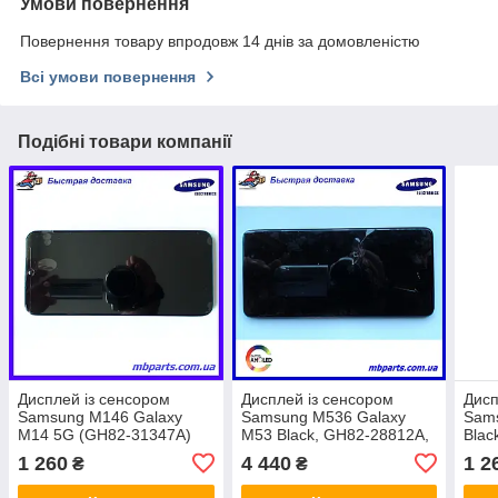
Умови повернення
Повернення товару впродовж 14 днів за домовленістю
Всі умови повернення
Подібні товари компанії
Дисплей із сенсором
Дисплей із сенсором
Дисп
Samsung M146 Galaxy
Samsung M536 Galaxy
Sams
M14 5G (GH82-31347A)
M53 Black, GH82-28812A,
Blac
сервісний оригінал у
оригінал у складі з
серв
1 260
4 440
1 2
₴
₴
складі з рамкою!
рамкою!
з ра