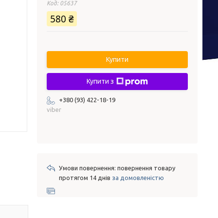
Код:
05637
580 ₴
Купити
Купити з
+380 (93) 422-18-19
viber
повернення товару
протягом 14 днів
за домовленістю