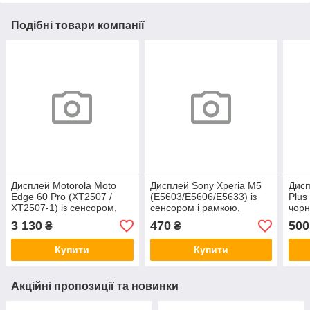
Подібні товари компанії
Дисплей Motorola Moto
Дисплей Sony Xperia M5
Дисп
Edge 60 Pro (XT2507 /
(E5603/E5606/E5633) із
Plus
XT2507-1) із сенсором,
сенсором і рамкою,
чорн
чорний (OLED, оригінальні
чорний (оригінальні
комп
3 130
470
500
₴
₴
комплектуючі)
комплектуючі)
Купити
Купити
Акційні пропозиції та новинки