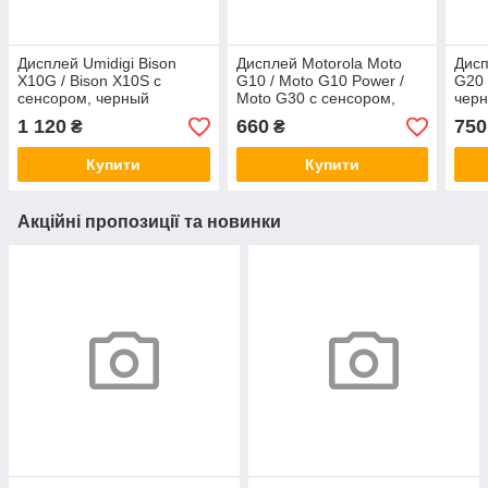
Дисплей Umidigi Bison
Дисплей Motorola Moto
Дисп
X10G / Bison X10S с
G10 / Moto G10 Power /
G20 
сенсором, черный
Moto G30 с сенсором,
черн
(оригинальные
черный (оригинальные
ком
1 120
660
750
₴
₴
комплектующие)
комплектующие)
Купити
Купити
Акційні пропозиції та новинки