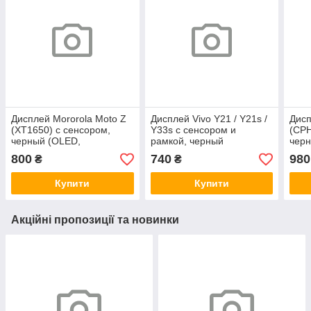
Дисплей Mororola Moto Z
Дисплей Vivo Y21 / Y21s /
Дис
(XT1650) с сенсором,
Y33s с сенсором и
(CPH
черный (OLED,
рамкой, черный
чер
оригинальные
(оригинальные
ори
800
740
980
₴
₴
комплектующие)
комплектующие)
ком
Купити
Купити
Акційні пропозиції та новинки