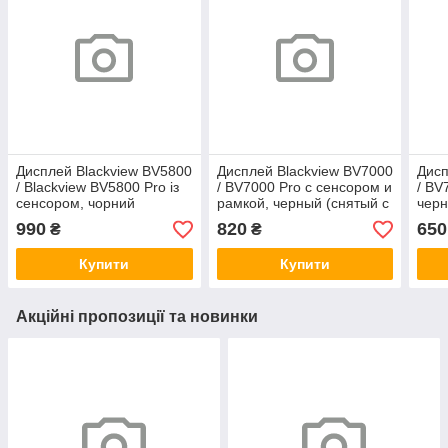
Дисплей Blackview BV5800
Дисплей Blackview BV7000
Дисп
/ Blackview BV5800 Pro із
/ BV7000 Pro с сенсором и
/ BV
сенсором, чорний
рамкой, черный (снятый с
черн
(оригінальні комплектуючі)
телефона)
ком
990
820
650
₴
₴
Купити
Купити
Акційні пропозиції та новинки