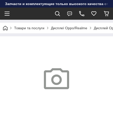
Запчасти и комплектующие только высокого качества от инт
Товари та послуги
Дисплеї Oppo/Realme
Дисплей Op