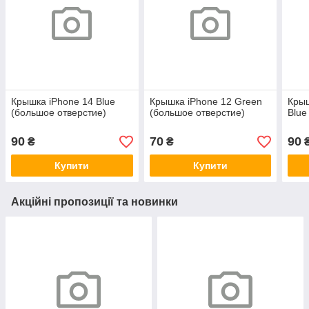
Крышка iPhone 14 Blue
Крышка iPhone 12 Green
Крыш
(большое отверстие)
(большое отверстие)
Blue
90
70
90
₴
₴
Купити
Купити
Акційні пропозиції та новинки