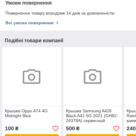
Умови повернення
Повернення товару впродовж 14 днів за домовленістю
Всі умови повернення
Подібні товари компанії
Крышка Oppo A74 4G
Крышка Samsung A426
Кры
Midnight Blue
Black A42 5G 2021 (GH82-
Rain
24378A) сервисный
кам
оригинал
100
500
240
₴
₴