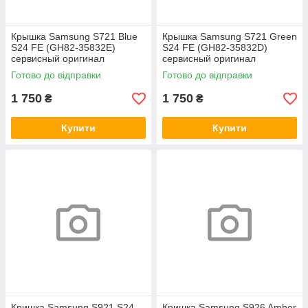
Крышка Samsung S721 Blue
Крышка Samsung S721 Green
S24 FE (GH82-35832E)
S24 FE (GH82-35832D)
сервисный оригинал
сервисный оригинал
Готово до відправки
Готово до відправки
1 750
1 750
₴
₴
Купити
Купити
Кришка Samsung S921 S24
Кришка Samsung S926 Amber