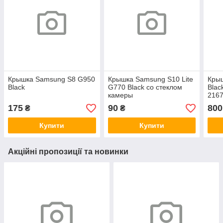
Крышка Samsung S8 G950
Крышка Samsung S10 Lite
Кры
Black
G770 Black со стеклом
Blac
камеры
2167
ориг
175
90
800
₴
₴
Купити
Купити
Акційні пропозиції та новинки