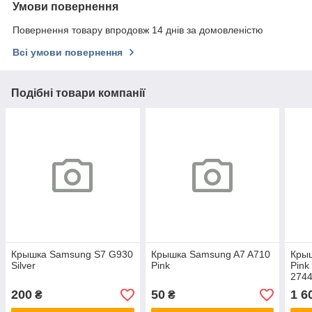
Умови повернення
Повернення товару впродовж 14 днів за домовленістю
Всі умови повернення
Подібні товари компанії
Крышка Samsung S7 G930
Крышка Samsung A7 A710
Кры
Silver
Pink
Pink
2744
ориг
200
50
1 6
₴
₴