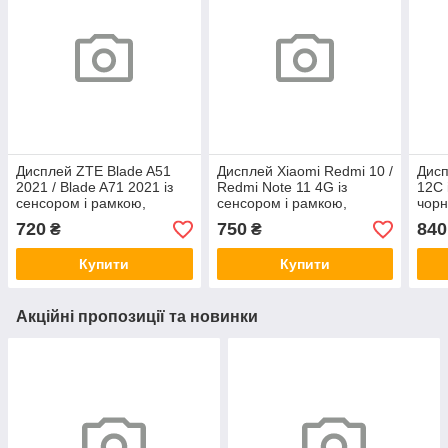
Дисплей ZTE Blade A51
Дисплей Xiaomi Redmi 10 /
Дисп
2021 / Blade A71 2021 із
Redmi Note 11 4G із
12C 
сенсором і рамкою,
сенсором і рамкою,
чорн
чорний (оригінальні
чорний (оригінальні
комп
720
750
840
₴
₴
комплектуючі)
комплектуючі)
Купити
Купити
Акційні пропозиції та новинки