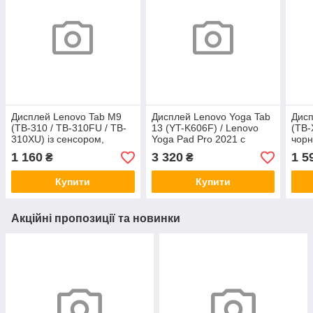
Дисплей Lenovo Tab M9
Дисплей Lenovo Yoga Tab
Дисп
(TB-310 / TB-310FU / TB-
13 (YT-K606F) / Lenovo
(TB-
310XU) із сенсором,
Yoga Pad Pro 2021 с
чорн
чорний (оригінальні
сенсором, черный
комп
1 160
3 320
1 5
₴
₴
комплектуючі)
(оригинальные
комплектующие)
Купити
Купити
Акційні пропозиції та новинки