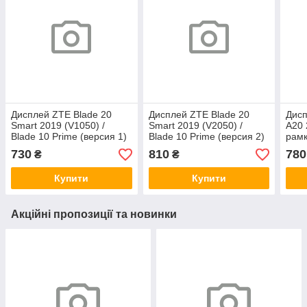
Дисплей ZTE Blade 20
Дисплей ZTE Blade 20
Дис
Smart 2019 (V1050) /
Smart 2019 (V2050) /
A20 
Blade 10 Prime (версия 1)
Blade 10 Prime (версия 2)
рамк
с сенсором, черный
с сенсором, черный
ориг
730
810
780
₴
₴
(оригинальные
(оригинальные
комплектующие)
комплектующие)
Купити
Купити
Акційні пропозиції та новинки