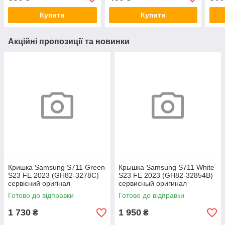
(оригинальные
комплектующие)
Купити
Купити
Акційні пропозиції та новинки
Кришка Samsung S711 Green
Крышка Samsung S711 White
S23 FE 2023 (GH82-3278C)
S23 FE 2023 (GH82-32854B)
сервісний оригінал
сервисный оригинал
Готово до відправки
Готово до відправки
1 730
1 950
₴
₴