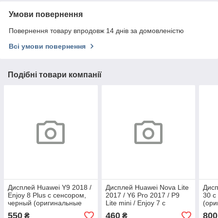
Умови повернення
Повернення товару впродовж 14 днів за домовленістю
Всі умови повернення
Подібні товари компанії
Дисплей Huawei Y9 2018 /
Дисплей Huawei Nova Lite
Дисп
Enjoy 8 Plus с сенсором,
2017 / Y6 Pro 2017 / P9
30 с
черный (оригинальные
Lite mini / Enjoy 7 с
(ори
комплектующие)
сенсором, черный
ком
550
460
800
₴
₴