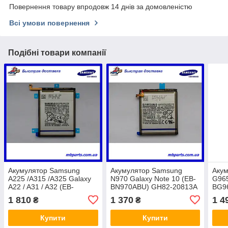
Повернення товару впродовж 14 днів за домовленістю
Всі умови повернення
Подібні товари компанії
Акумулятор Samsung
Акумулятор Samsung
Аку
A225 /A315 /A325 Galaxy
N970 Galaxy Note 10 (EB-
G965
A22 / A31 / A32 (EB-
BN970ABU) GH82-20813A
BG9
BA315ABY) GH82-22762A
сервісний оригінал!
серв
1 810
1 370
1 4
₴
₴
сервісний оригінал!
Купити
Купити