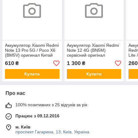
Аккумулятор Xiaomi Redmi
Акумулятор Xiaomi Redmi
Акку
Note 13 Pro 5G / Poco X6
Note 12 4G (BN5M)
Redm
(BM5V) оригинал Китай
сервісний оригінал
Lite
ориг
610
1 300
260
₴
₴
Купити
Купити
Про нас
100% позитивних з 25 відгуків за рік
Працює з 09.12.2016
м. Київ
проспект Гагарина, 13, Київ, Україна