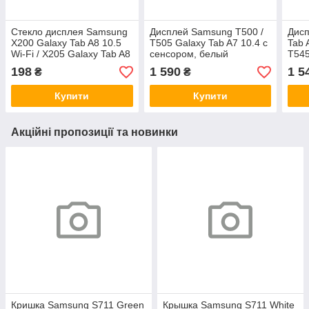
Стекло дисплея Samsung
Дисплей Samsung T500 /
Дис
X200 Galaxy Tab A8 10.5
T505 Galaxy Tab A7 10.4 с
Tab 
Wi-Fi / X205 Galaxy Tab A8
сенсором, белый
T545
10.5 LTE с OCA-пленкой и
(оригинальные
сенс
198
1 590
1 5
₴
₴
олеофобным покрытием,
комплектующие)
(ори
G+OCA Pro
ком
Купити
Купити
Акційні пропозиції та новинки
Кришка Samsung S711 Green
Крышка Samsung S711 White