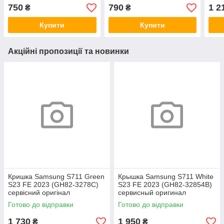
черный (оригинал Китай)
Note 11 Pro 5G / Note 11 E
сенс
750
790
1 2
₴
₴
Pro / Note 11 Pro Plus /
черн
Note
Кита
Купити
Купити
Акційні пропозиції та новинки
Кришка Samsung S711 Green
Крышка Samsung S711 White
S23 FE 2023 (GH82-3278C)
S23 FE 2023 (GH82-32854B)
сервісний оригінал
сервисный оригинал
Готово до відправки
Готово до відправки
1 730
1 950
₴
₴