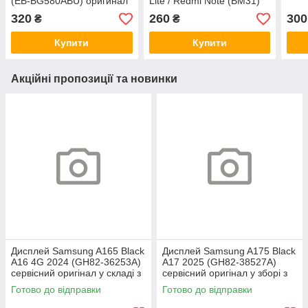
(EB-BG580ABU) оригинал
Lite / Redmi Note (BM31)
Китай
оригинал Китай
320
260
300
₴
₴
Купити
Купити
Акційні пропозиції та новинки
Дисплей Samsung A165 Black
Дисплей Samsung A175 Black
A16 4G 2024 (GH82-36253A)
A17 2025 (GH82-38527A)
сервісний оригінал у складі з
сервісний оригінал у зборі з
рамкою
рамкою
Готово до відправки
Готово до відправки