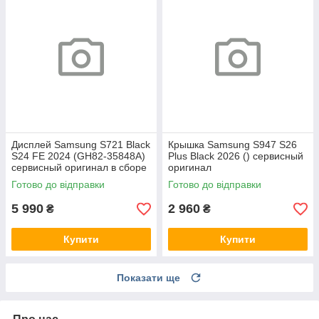
Дисплей Samsung S721 Black
Крышка Samsung S947 S26
S24 FE 2024 (GH82-35848A)
Plus Black 2026 () сервисный
сервисный оригинал в сборе
оригинал
с рамкой
Готово до відправки
Готово до відправки
5 990
2 960
₴
₴
Купити
Купити
Показати ще