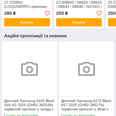
Z1 (C6902)
Z3 (D6603 / D6653 / D6616
Z5 C
(LIS1525ERPC) оригинал
/ D6643 / D6646 / SO-01G /
E582
Китай
SOL26) (LIS1558ERPC)
(F32
280
250
250
₴
₴
оригинал Китай
ориг
Купити
Купити
Акційні пропозиції та новинки
Дисплей Samsung A165 Black
Дисплей Samsung A175 Black
A16 4G 2024 (GH82-36253A)
A17 2025 (GH82-38527A)
сервісний оригінал у складі з
сервісний оригінал у зборі з
рамкою
рамкою
Готово до відправки
Готово до відправки