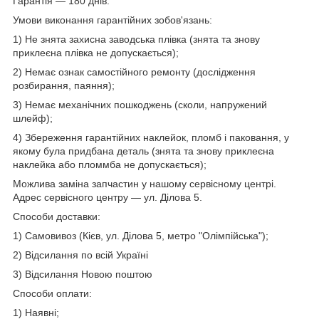
Гарантія — 180 днів:
Умови виконання гарантійних зобов'язань:
1) Не знята захисна заводська плівка (знята та знову
приклеєна плівка не допускається);
2) Немає ознак самостійного ремонту (дослідження
розбирання, паяння);
3) Немає механічних пошкоджень (сколи, напружений
шлейф);
4) Збереження гарантійних наклейок, пломб і паковання, у
якому була придбана деталь (знята та знову приклеєна
наклейка або пломмба не допускається);
Можлива заміна запчастин у нашому сервісному центрі.
Адрес сервісного центру — ул. Ділова 5.
Способи доставки:
1) Самовивоз (Кієв, ул. Ділова 5, метро "Олімпійська");
2) Відсилання по всій Україні
3) Відсилання Новою поштою
Способи оплати:
1) Наявні;