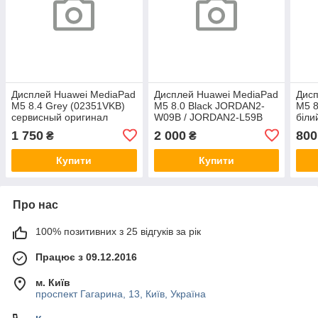
Дисплей Huawei MediaPad
Дисплей Huawei MediaPad
Дисп
M5 8.4 Grey (02351VKB)
M5 8.0 Black JORDAN2-
M5 8
сервисный оригинал
W09B / JORDAN2-L59B
біли
(02353UWN) сервисный
комп
1 750
2 000
800
₴
₴
оригинал
Купити
Купити
Про нас
100% позитивних з 25 відгуків за рік
Працює з 09.12.2016
м. Київ
проспект Гагарина, 13, Київ, Україна