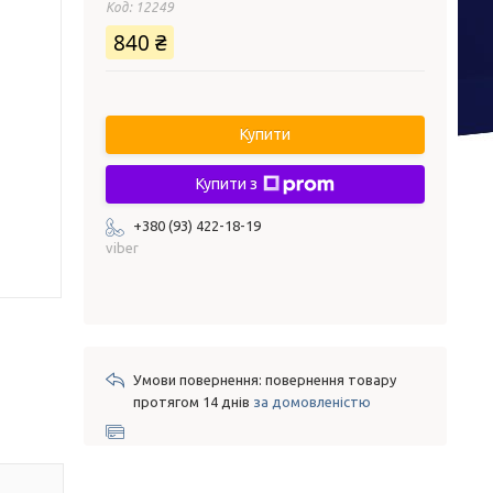
Код:
12249
840 ₴
Купити
Купити з
+380 (93) 422-18-19
viber
повернення товару
протягом 14 днів
за домовленістю