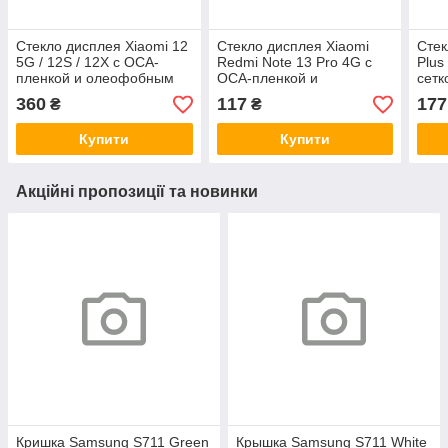
Стекло дисплея Xiaomi 12
Стекло дисплея Xiaomi
Стек
5G / 12S / 12X с OCA-
Redmi Note 13 Pro 4G с
Plus
пленкой и олеофобным
OCA-пленкой и
сетк
покрытием, G+OCA Pro
олеофобным покрытием,
пле
360
117
177
₴
₴
Mitsubishi
пок
Купити
Купити
Акційні пропозиції та новинки
Кришка Samsung S711 Green
Крышка Samsung S711 White