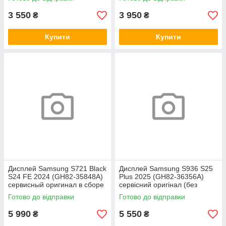
3 550
3 950
₴
₴
Купити
Купити
Дисплей Samsung S721 Black
Дисплей Samsung S936 S25
S24 FE 2024 (GH82-35848A)
Plus 2025 (GH82-36356A)
сервисный оригинал в сборе
сервісний оригінал (без
с рамкой
рамки)
Готово до відправки
Готово до відправки
5 990
5 550
₴
₴