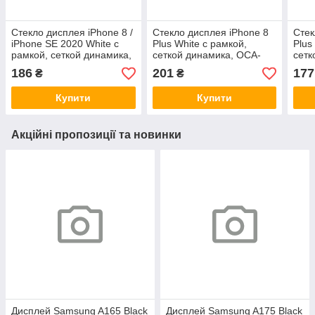
Стекло дисплея iPhone 8 /
Стекло дисплея iPhone 8
Стек
iPhone SE 2020 White с
Plus White с рамкой,
Plus
рамкой, сеткой динамика,
сеткой динамика, OCA-
сетк
OCA-пленкой и
пленкой и олеофобным
пле
186
201
177
₴
₴
олеофобным покрытием,
покрытием, G+OCA Pro
пок
G+OCA Pro
Купити
Купити
Акційні пропозиції та новинки
Дисплей Samsung A165 Black
Дисплей Samsung A175 Black