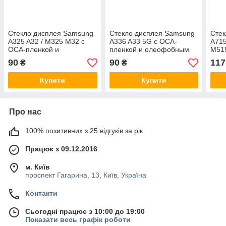
Стекло дисплея Samsung
Стекло дисплея Samsung
Стек
A325 A32 / M325 M32 с
A336 A33 5G с OCA-
A715
OCA-пленкой и
пленкой и олеофобным
M515
олеофобным покрытием,
покрытием, G+OCA Pro
N770
90
90
117
₴
₴
G+OCA Pro
пле
покр
Купити
Купити
Про нас
100% позитивних з 25 відгуків за рік
Працює з 09.12.2016
м. Київ
проспект Гагарина, 13, Київ, Україна
Контакти
Сьогодні працює з 10:00 до 19:00
Показати весь графік роботи