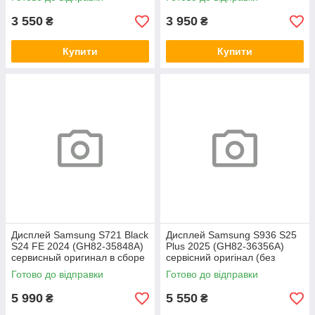
3 550
3 950
₴
₴
Купити
Купити
Дисплей Samsung S721 Black
Дисплей Samsung S936 S25
S24 FE 2024 (GH82-35848A)
Plus 2025 (GH82-36356A)
сервисный оригинал в сборе
сервісний оригінал (без
с рамкой
рамки)
Готово до відправки
Готово до відправки
5 990
5 550
₴
₴