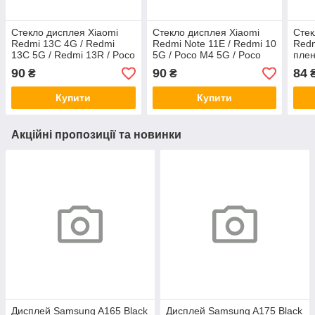
Стекло дисплея Xiaomi
Стекло дисплея Xiaomi
Стек
Redmi 13C 4G / Redmi
Redmi Note 11E / Redmi 10
Redm
13C 5G / Redmi 13R / Poco
5G / Poco M4 5G / Poco
пле
C65 с OCA-пленкой и
M5 с OCA-пленкой и
пок
90
90
84
₴
₴
олеофобным покрытием,
олеофобным покрытием,
G+OCA Pro
G+OCA Pro
Купити
Купити
Акційні пропозиції та новинки
Дисплей Samsung A165 Black
Дисплей Samsung A175 Black