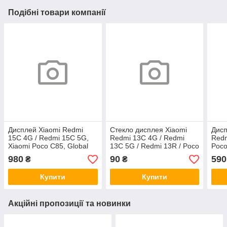
Подібні товари компанії
Дисплей Xiaomi Redmi
Стекло дисплея Xiaomi
Дисп
15C 4G / Redmi 15C 5G,
Redmi 13C 4G / Redmi
Redm
Xiaomi Poco C85, Global
13C 5G / Redmi 13R / Poco
Poco
revision, 167 мм, с
C65 с OCA-пленкой и
черн
980
90
590
₴
₴
сенсором, черный
олеофобным покрытием,
ком
(оригинальные
G+OCA Pro
Купити
Купити
Акційні пропозиції та новинки