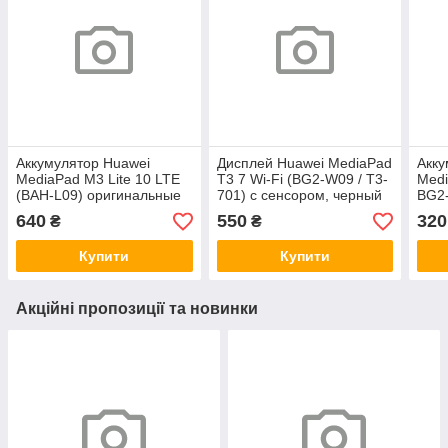
Аккумулятор Huawei
Дисплей Huawei MediaPad
Акку
MediaPad M3 Lite 10 LTE
T3 7 Wi-Fi (BG2-W09 / T3-
Medi
(BAH-L09) оригинальные
701) с сенсором, черный
BG2
комплектующие
(оригинальные
ори
640
550
320
₴
₴
комплектующие)
ком
Купити
Купити
Акційні пропозиції та новинки