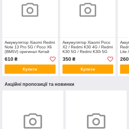
Аккумулятор Xiaomi Redmi
Аккумулятор Xiaomi Poco
Акку
Note 13 Pro 5G / Poco X6
X2 / Redmi K30 4G / Redmi
Redm
(BM5V) оригинал Китай
K30 5G / Redmi K30i 5G
Lite
(BM4P) оригинал Китай
ориг
610
350
260
₴
₴
Купити
Купити
Акційні пропозиції та новинки