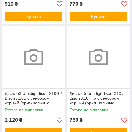
910
770
₴
₴
Купити
Купити
Дисплей Umidigi Bison X10G /
Дисплей Umidigi Bison X10 /
Bison X10S с сенсором,
Bison X10 Pro с сенсором,
черный (оригинальные
черный (оригинальные
комплектующие)
комплектеющие)
Готово до відправки
Готово до відправки
1 120
750
₴
₴