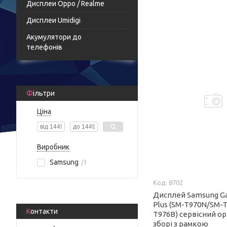
Дисплеи Oppo / Realme
Дисплеи Umidigi
Акумулятори до
телефонів
Фільтри
Ціна
Виробник
Samsung
1
8702
Дисплей Samsung Ga
Plus (SM-T970N/SM-
Контакти
T976B) сервісний ор
зборі з рамкою