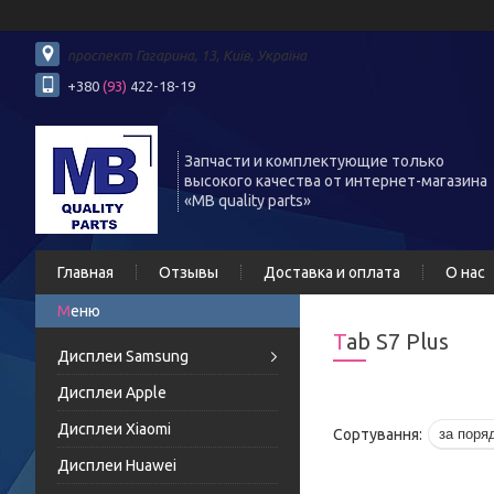
проспект Гагарина, 13, Київ, Україна
+380
(93)
422-18-19
Запчасти и комплектующие только
высокого качества от интернет-магазина
«MB quality parts»
Главная
Отзывы
Доставка и оплата
О нас
Tab S7 Plus
Дисплеи Samsung
Дисплеи Apple
Дисплеи Xiaomi
Дисплеи Huawei