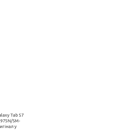
laxy Tab S7
T975N/SM-
игінал у