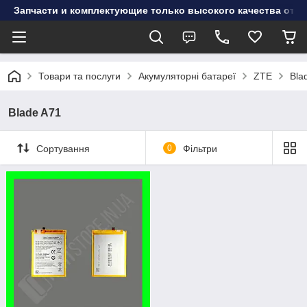
Запчасти и комплектующие только высокого качества от инт
Товари та послуги
Акумуляторні батареї
ZTE
Bla
Blade A71
Сортування
0
Фільтри