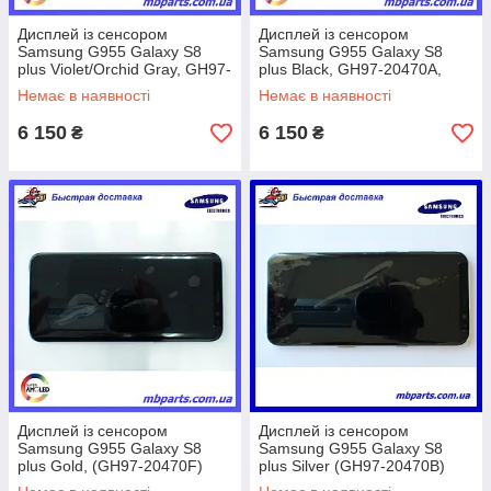
Дисплей із сенсором
Дисплей із сенсором
Samsung G955 Galaxy S8
Samsung G955 Galaxy S8
plus Violet/Orchid Gray, GH97-
plus Black, GH97-20470A,
20470C, оригінал!
оригінал!
Немає в наявності
Немає в наявності
6 150
6 150
₴
₴
Дисплей із сенсором
Дисплей із сенсором
Samsung G955 Galaxy S8
Samsung G955 Galaxy S8
plus Gold, (GH97-20470F)
plus Silver (GH97-20470B)
сервісний оригінал у зборі з
сервісний оригінал у зборі з