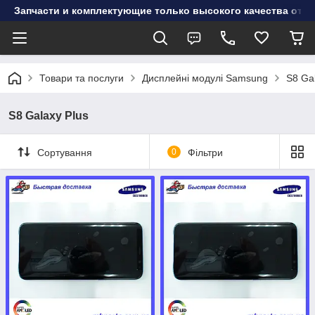
Запчасти и комплектующие только высокого качества от инт
Товари та послуги
Дисплейні модулі Samsung
S8 Ga
S8 Galaxy Plus
Сортування
0
Фільтри